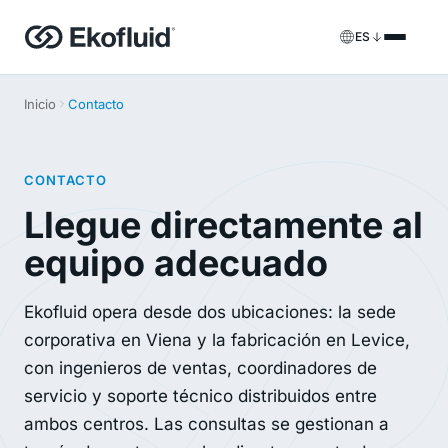
ES
Productos
Inicio
Contacto
FILOIL
Equipos de tratamiento de aceite de transformador
Servicios
CONTACTO
FILOIL EST
Equipos de tratamiento de aceite éster
Servicios in situ
Llegue directamente al
REOIL
equipo adecuado
Equipos de regeneración de aceite de transformador
Soluciones de alquiler
ECOIL
Equipos de purificación de aceite de transformador
Repuestos y soporte
Ekofluid opera desde dos ubicaciones: la sede
corporativa en Viena y la fabricación en Levice,
VACOIL
Equipos de vacío para transformadores
con ingenieros de ventas, coordinadores de
BESPOKE
servicio y soporte técnico distribuidos entre
A medida
ambos centros. Las consultas se gestionan a